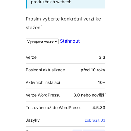
produkčních webech.
Prosím vyberte konkrétní verzi ke
stažení.
Stáhnout
Meta
Verze
3.3
Poslední aktualizace
před
10 roky
Aktivních instalací
10+
Verze WordPressu
3.0 nebo novější
Testováno až do WordPressu
4.5.33
Jazyky
zobrazit 33