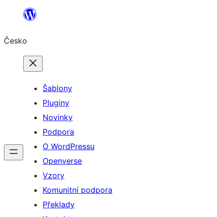
Přeskočit
na
Česko
obsah
Šablony
Pluginy
Novinky
Podpora
O WordPressu
Openverse
Vzory
Komunitní podpora
Překlady