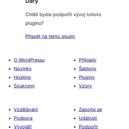
Dary
Chtěli byste podpořit vývoj tohoto
pluginu?
Přispět na tento plugin
O WordPressu
Příklady
Novinky
Šablony
Hosting
Pluginy
Soukromí
Vzory
Vzdělávání
Zapojte se
Podpora
Události
Vývojáři
Podpořit