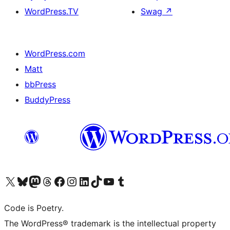
WordPress.TV
Swag
↗
WordPress.com
Matt
bbPress
BuddyPress
Navštivte náš účet na X (dříve Twitter)
Navštivte náš Bluesky účet
Navštivte náš účet Mastodon
Navštivte náš Threads účet
Navštivte naši stránku na Facebooku
Navštivte náš Instagram účet
Navštivte náš LinkedIn účet
Navštivte náš TikTok účet
Navštivte náš YouTube kanál
Navštivte náš Tumblr účet
Code is Poetry.
The WordPress® trademark is the intellectual property