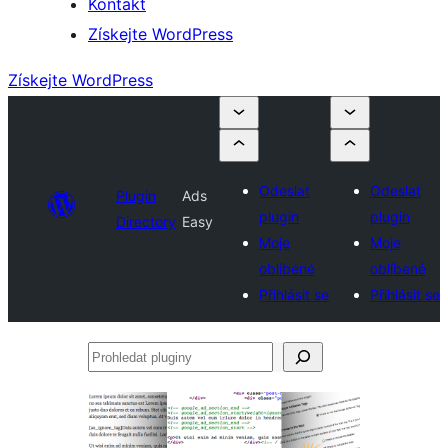
Kontakt
Získejte WordPress
Získejte WordPress
Odeslat
Odeslat
Plugin
Ads
plugin
plugin
Directory
Easy
Moje
Moje
oblíbené
oblíbené
Přihlásit se
Přihlásit se
Prohledat
pluginy