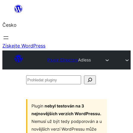
Přeskočit
na
Česko
obsah
Získejte WordPress
Plugin Directory
Adless
Prohledat
pluginy
Plugin
nebyl testován na 3
nejnovějších verzích WordPressu.
Nemusí už být tedy podporován a u
novějších verzí WordPressu může