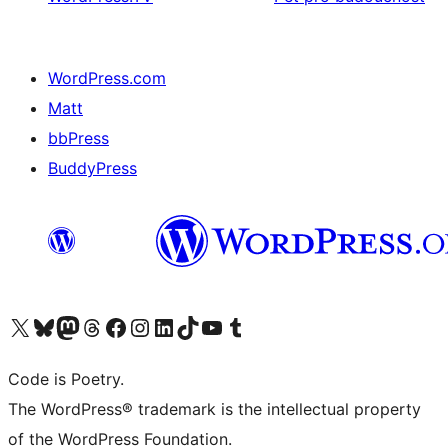
WordPress.com
Matt
bbPress
BuddyPress
Navštivte náš účet na X (dříve Twitter)
Navštivte náš Bluesky účet
Navštivte náš účet Mastodon
Navštivte náš Threads účet
Navštivte naši stránku na Facebooku
Navštivte náš Instagram účet
Navštivte náš LinkedIn účet
Navštivte náš TikTok účet
Navštivte náš YouTube kanál
Navštivte náš Tumblr účet
Code is Poetry.
The WordPress® trademark is the intellectual property
of the WordPress Foundation.