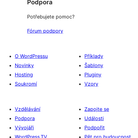
Podpora
Potřebujete pomoc?
Fórum podpory
O WordPressu
Příklady
Novinky
Šablony
Hosting
Pluginy
Soukromí
Vzory
Vzdělávání
Zapojte se
Podpora
Události
Vývojáři
Podpořit
WordPress.TV
Pět pro budoucnost