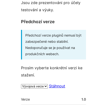
Jsou zde prezentováni pro účely
testování a výuky.
Předchozí verze
Předchozí verze pluginů nemusí být
zabezpečené nebo stabilní.
Nedoporučuje se je používat na
produkčních webech.
Prosím vyberte konkrétní verzi ke
stažení.
Stáhnout
Meta
Verze
1.0