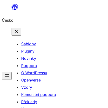
Přeskočit
na
Česko
obsah
Šablony
Pluginy
Novinky
Podpora
O WordPressu
Openverse
Vzory
Komunitní podpora
Překlady