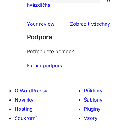
0
hodnocení
0
hvězdička
1hvězdičkové
hodnocení
Your review
Zobrazit všechny
recenze
Podpora
Potřebujete pomoc?
Fórum podpory
O WordPressu
Příklady
Novinky
Šablony
Hosting
Pluginy
Soukromí
Vzory