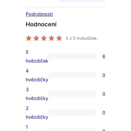
Podrobnosti
Hodnocení
5
z 5 hvězdiček.
5
6
6
hvězdiček
5hvězdičkové
4
0
hodnocení
0
hvězdičky
4hvězdičkové
3
0
hodnocení
0
hvězdičky
3hvězdičkové
2
0
hodnocení
0
hvězdičky
2hvězdičkové
1