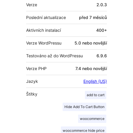
Meta
Verze
2.0.3
Poslední aktualizace
před
7 měsíců
Aktivních instalací
400+
Verze WordPressu
5.0 nebo novější
Testováno až do WordPressu
6.9.6
Verze PHP
7.4 nebo novější
Jazyk
English (US)
Štítky
add to cart
Hide Add To Cart Button
woocommerce
woocommerce hide price