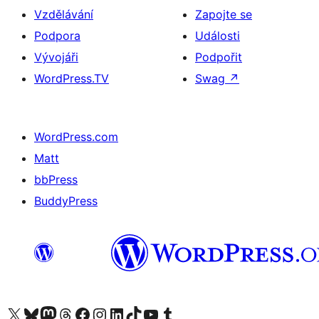
Vzdělávání
Zapojte se
Podpora
Události
Vývojáři
Podpořit
WordPress.TV
Swag
↗
WordPress.com
Matt
bbPress
BuddyPress
Navštivte náš účet na X (dříve Twitter)
Navštivte náš Bluesky účet
Navštivte náš účet Mastodon
Navštivte náš Threads účet
Navštivte naši stránku na Facebooku
Navštivte náš Instagram účet
Navštivte náš LinkedIn účet
Navštivte náš TikTok účet
Navštivte náš YouTube kanál
Navštivte náš Tumblr účet