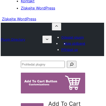
Kontakt
Získejte WordPress
Získejte WordPress
Odeslat plugin
Plugin Directory
Moje oblíbené
Přihlásit se
Prohledat
pluginy
Add To Cart