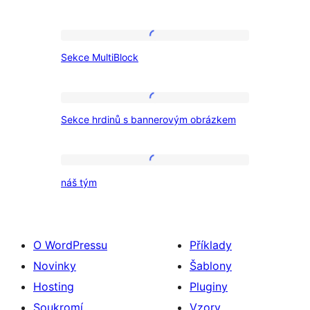
Sekce
Sekce MultiBlock
MultiBlock
Sekce
Sekce hrdinů s bannerovým obrázkem
hrdinů
s
bannerovým
náš
náš tým
obrázkem
tým
O WordPressu
Příklady
Novinky
Šablony
Hosting
Pluginy
Soukromí
Vzory