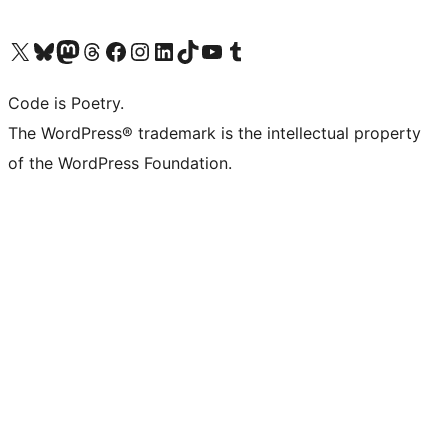
Navštivte náš účet na X (dříve Twitter)
Navštivte náš Bluesky účet
Navštivte náš účet Mastodon
Navštivte náš Threads účet
Navštivte naši stránku na Facebooku
Navštivte náš Instagram účet
Navštivte náš LinkedIn účet
Navštivte náš TikTok účet
Navštivte náš YouTube kanál
Navštivte náš Tumblr účet
Code is Poetry.
The WordPress® trademark is the intellectual property
of the WordPress Foundation.