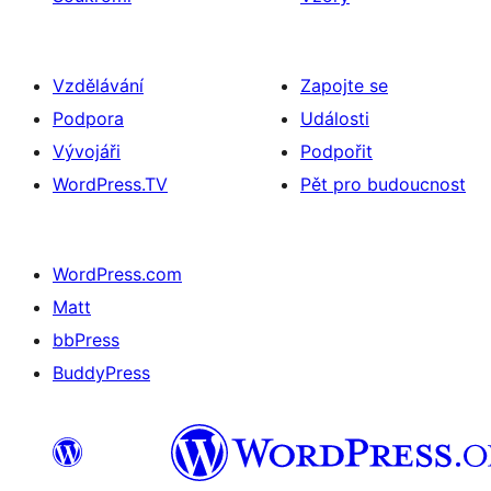
Vzdělávání
Zapojte se
Podpora
Události
Vývojáři
Podpořit
WordPress.TV
Pět pro budoucnost
WordPress.com
Matt
bbPress
BuddyPress