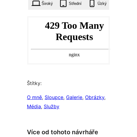
Široký
Střední
Úzký
Štítky:
O mně
, 
Sloupce
, 
Galerie
, 
Obrázky
, 
Média
, 
Služby
Více od tohoto návrháře